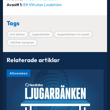
Avsnitt 1:
Ett VM utan Lindström
Tags
erik edman
ljugarbänken
ljugarbänkens vm-podd
mårthen bergman
Relaterade artiklar
Allsvenskan