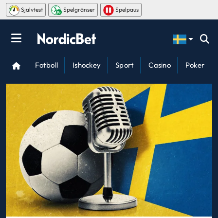
Självtest
Spelgränser
Spelpaus
Fotboll
Ishockey
Sport
Casino
Poker