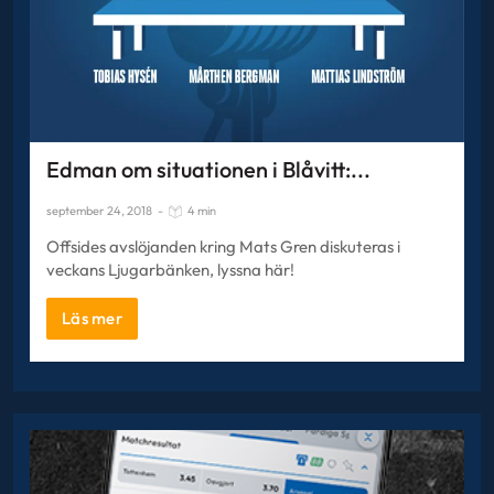
Edman om situationen i Blåvitt:...
september 24, 2018
-
4 min
Offsides avslöjanden kring Mats Gren diskuteras i
veckans Ljugarbänken, lyssna här!
Läs mer