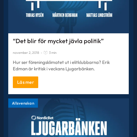
“Det blir för mycket jävla politik”
november 2, 2018
-
3 min
Hur ser föreningsklimatet ut i elitklubbarna? Erik
Edman är kritisk i veckans Ljugarbänken.
Läs mer
Allsvenskan