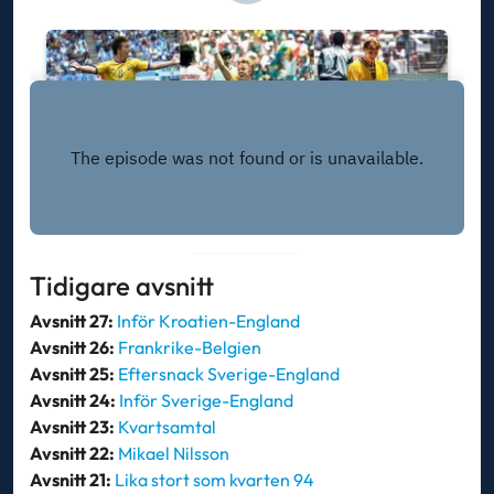
Tidigare avsnitt
Avsnitt 27:
Inför
Kroatien-England
Avsnitt 26:
Frankrike-Belgien
Avsnitt 25:
Eftersnack Sverige-England
Avsnitt 24:
Inför Sverige-England
Avsnitt 23:
Kvartsamtal
Avsnitt 22:
Mikael Nilsson
Avsnitt 21:
Lika stort som kvarten 94