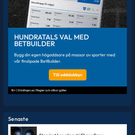
HUNDRATALS VAL MED
BETBUILDER
Bygg din egen högoddsare på massor av sporter med
vår finslipade BetBuilder.
Till oddslobbyn
18+ | Stödlinjen.se | Regler och villkor gäller
Senaste