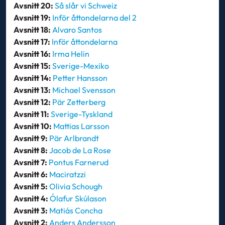
Avsnitt 20:
Så slår vi Schweiz
Avsnitt 19:
Inför åttondelarna del 2
Avsnitt 18:
Alvaro Santos
Avsnitt 17:
Inför åttondelarna
Avsnitt 16:
Irma Helin
Avsnitt 15:
Sverige-Mexiko
Avsnitt 14:
Petter Hansson
Avsnitt 13:
Michael Svensson
Avsnitt 12:
Pär Zetterberg
Avsnitt 11:
Sverige-Tyskland
Avsnitt 10:
Mattias Larsson
Avsnitt 9:
Pär Arlbrandt
Avsnitt 8:
Jacob de La Rose
Avsnitt 7:
Pontus Farnerud
Avsnitt 6:
Maciratzzi
Avsnitt 5:
Olivia Schough
Avsnitt 4:
Ólafur Skúlason
Avsnitt 3:
Matiás Concha
Avsnitt 2:
Anders Andersson