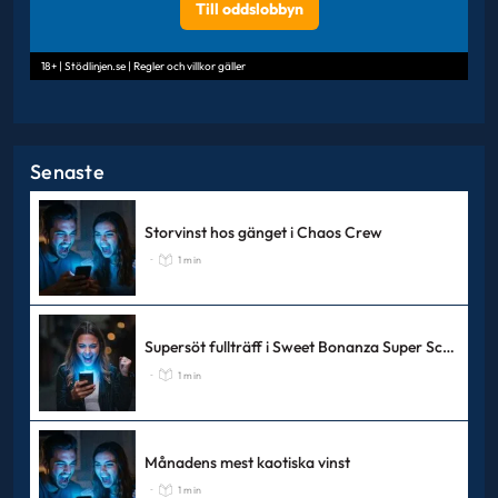
Till oddslobbyn
18+ | Stödlinjen.se | Regler och villkor gäller
Senaste
Storvinst hos gänget i Chaos Crew
1 min
-
Supersöt fullträff i Sweet Bonanza Super Scatter
1 min
-
Månadens mest kaotiska vinst
1 min
-