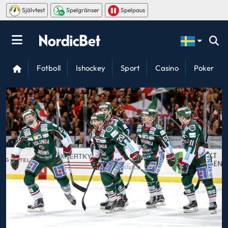
Självtest
Spelgränser
Spelpaus
Fotboll
Ishockey
Sport
Casino
Poker