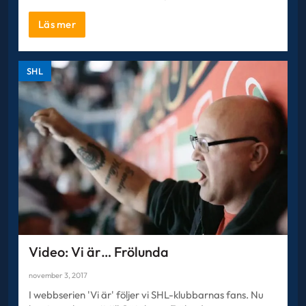
Läs mer
SHL
Video: Vi är… Frölunda
november 3, 2017
I webbserien 'Vi är' följer vi SHL-klubbarnas fans. Nu