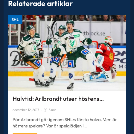
Relaterade artiklar
SHL
Halvtid: Arlbrandt utser höstens…
december 12, 2017
-
5 min
Pär Arlbrandt går igenom SHL:s första halva. Vem är
höstens spelare? Var är spelglädjen i…