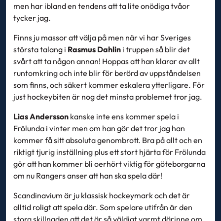
men har ibland en tendens att ta lite onödiga tvåor
tycker jag.
Finns ju massor att välja på men när vi har Sveriges
största talang i
Rasmus Dahlin
i truppen så blir det
svårt att ta någon annan! Hoppas att han klarar av allt
runtomkring och inte blir för berörd av uppståndelsen
som finns, och säkert kommer eskalera ytterligare. För
just hockeybiten är nog det minsta problemet tror jag.
Lias Andersson
kanske inte ens kommer spela i
Frölunda i vinter men om han gör det tror jag han
kommer få sitt absoluta genombrott. Bra på allt och en
riktigt tjurig inställning plus ett stort hjärta för Frölunda
gör att han kommer bli oerhört viktig för göteborgarna
om nu Rangers anser att han ska spela där!
Scandinavium är ju klassisk hockeymark och det är
alltid roligt att spela där. Som spelare utifrån är den
stora skillnaden att det är så väldigt varmt därinne om