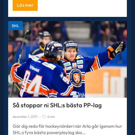
Läs mer
SHL
Så stoppar ni SHL:s bästa PP-lag
december 1, 2017
-
6 min
Gör dig redo för hockeynörderi när Arla går igenom hur
SHL:s fyra bästa powerplaylag ska…