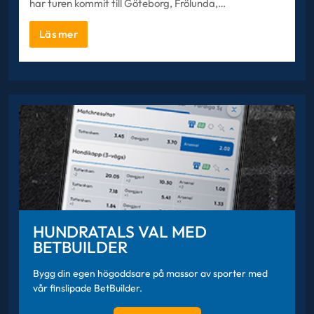
har turen kommit till Göteborg, Frölunda,…
Läs mer
HUNDRATALS VAL MED
BETBUILDER
Bygg din egen högoddsare på massor av sporter med
vår finslipade BetBuilder.