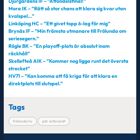
Djurgårdens IF – ”Åttondelsfinal!”
Mora IK – ”Rätt så stor chans att klara sig kvar utan
kvalspel…”
Linköping HC – ”Ett givet topp 6-lag för mig”
Brynäs IF – ”Min främsta utmanare till Frölunda om
seriesegern.”
Rögle BK – ”En playoff-plats är absolut inom
räckhåll”
Skellefteå AIK – ”
Kommer nog ligga runt det översta
strecket”
HV71 – ”Kan komma att få kriga för att klara en
direktplats till slutspel.”
Tags
frölunda hc
pär arlbrandt