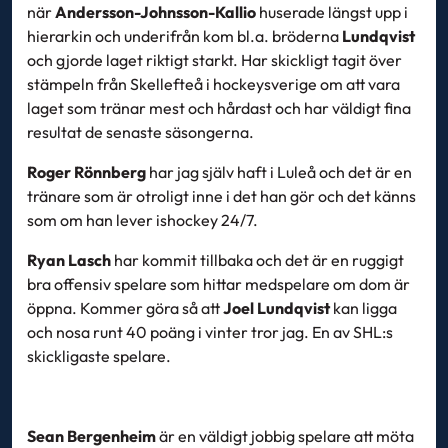
när
Andersson-Johnsson-Kallio
huserade längst upp i
hierarkin och underifrån kom bl.a. bröderna
Lundqvist
och gjorde laget riktigt starkt. Har skickligt tagit över
stämpeln från Skellefteå i hockeysverige om att vara
laget som tränar mest och hårdast och har väldigt fina
resultat de senaste säsongerna.
Roger Rönnberg
har jag själv haft i Luleå och det är en
tränare som är otroligt inne i det han gör och det känns
som om han lever ishockey 24/7.
Ryan Lasch
har kommit tillbaka och det är en ruggigt
bra offensiv spelare som hittar medspelare om dom är
öppna. Kommer göra så att
Joel Lundqvist
kan ligga
och nosa runt 40 poäng i vinter tror jag. En av SHL:s
skickligaste spelare.
Sean Bergenheim
är en väldigt jobbig spelare att möta