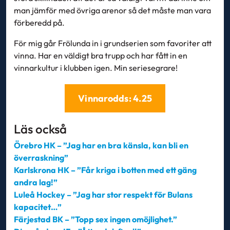
man jämför med övriga arenor så det måste man vara
förberedd på.
För mig går Frölunda in i grundserien som favoriter att
vinna. Har en väldigt bra trupp och har fått in en
vinnarkultur i klubben igen. Min seriesegrare!
Vinnarodds: 4.25
Läs också
Örebro HK – ”Jag har en bra känsla, kan bli en
överraskning”
Karlskrona HK – ”Får kriga i botten med ett gäng
andra lag!”
Luleå Hockey – ”Jag har stor respekt för Bulans
kapacitet…”
Färjestad BK – ”Topp sex ingen omöjlighet.”