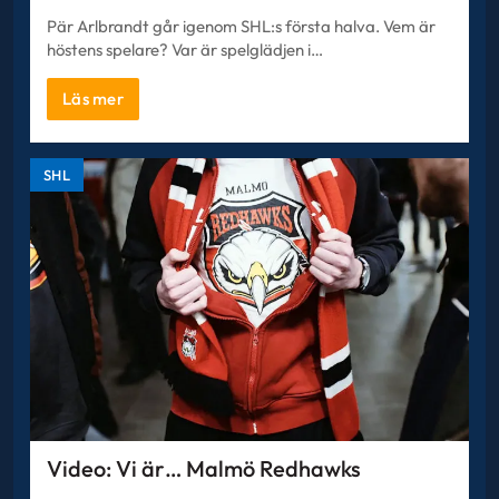
Pär Arlbrandt går igenom SHL:s första halva. Vem är
höstens spelare? Var är spelglädjen i…
Läs mer
SHL
Video: Vi är… Malmö Redhawks