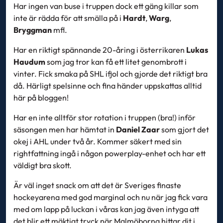
Har ingen van buse i truppen dock ett gäng killar som
inte är rädda för att smälla på i
Hardt
,
Warg
,
Bryggman
mfl.
Har en riktigt spännande 20-åring i österrikaren
Lukas
Haudum
som jag tror kan få ett litet genombrott i
vinter. Fick smaka på SHL ifjol och gjorde det riktigt bra
då. Härligt spelsinne och fina händer uppskattas alltid
här på bloggen!
Har en inte alltför stor rotation i truppen (bra!) inför
säsongen men har hämtat in
Daniel Zaar
som gjort det
okej i AHL under två år. Kommer säkert med sin
rightfattning ingå i någon powerplay-enhet och har ett
väldigt bra skott.
Är väl inget snack om att det är Sveriges finaste
hockeyarena med god marginal och nu när jag fick vara
med om lapp på luckan i våras kan jag även intyga att
det blir ett mäktigt tryck när Malmöborna hittar dit i