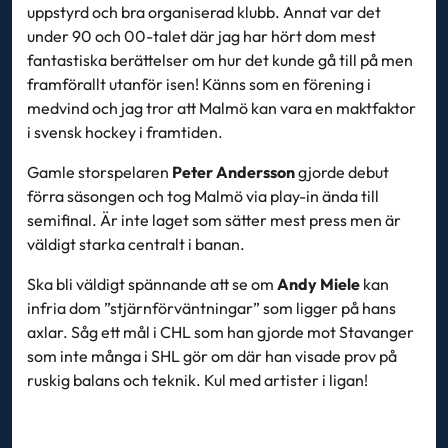
uppstyrd och bra organiserad klubb. Annat var det
under 90 och 00-talet där jag har hört dom mest
fantastiska berättelser om hur det kunde gå till på men
framförallt utanför isen! Känns som en förening i
medvind och jag tror att Malmö kan vara en maktfaktor
i svensk hockey i framtiden.
Gamle storspelaren
Peter Andersson
gjorde debut
förra säsongen och tog Malmö via play-in ända till
semifinal. Är inte laget som sätter mest press men är
väldigt starka centralt i banan.
Ska bli väldigt spännande att se om
Andy Miele
kan
infria dom ”stjärnförväntningar” som ligger på hans
axlar. Såg ett mål i CHL som han gjorde mot Stavanger
som inte många i SHL gör om där han visade prov på
ruskig balans och teknik. Kul med artister i ligan!