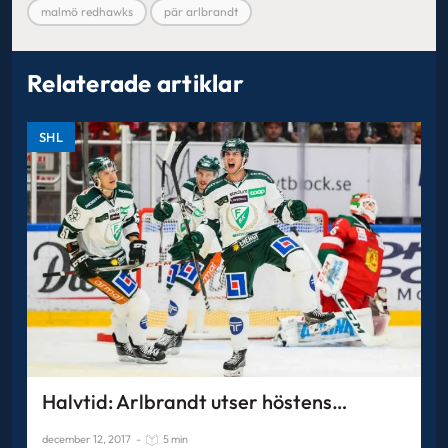
malmö redhawks
pär arlbrandt
Relaterade artiklar
SHL
Halvtid: Arlbrandt utser höstens…
december 12, 2017
-
5 min