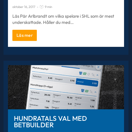
oktober 16, 2017
-
9 min
Läs Pär Arlbrandt om vilka spelare i SHL som är mest
underskattade. Håller du med…
Läs mer
HUNDRATALS VAL MED
BETBUILDER