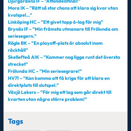
Djurgårdens IF – ”Åttondelsfinal!”
Mora IK – ”Rätt så stor chans att klara sig kvar utan
kvalspel…”
Linköping HC – ”Ett givet topp 6-lag för mig”
Brynäs IF – ”Min främsta utmanare till Frölunda om
seriesegern.”
Rögle BK – ”En playoff-plats är absolut inom
räckhåll”
Skellefteå AIK – ”Kommer nog ligga runt det översta
strecket”
Frölunda HC – ”
Min seriesegrare!”
HV71 – ”Kan komma att få kriga för att klara en
direktplats till slutspel.”
Växjö Lakers – ”För mig ett lag som går direkt till
kvarten utan några större problem!”
Tags