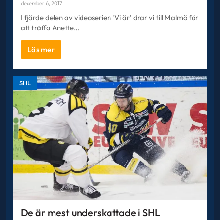
december 6, 2017
I fjärde delen av videoserien 'Vi är' drar vi till Malmö för
att träffa Anette…
Läs mer
SHL
De är mest underskattade i SHL