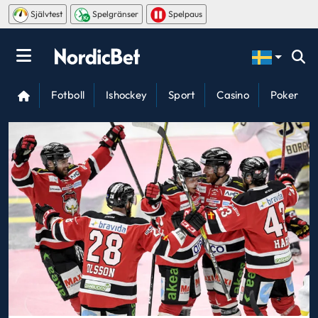
Självtest
Spelgränser
Spelpaus
Fotboll
Ishockey
Sport
Casino
Poker