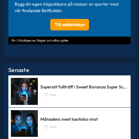
Bygg din egen högoddsare på massor av sporter med
vår finslipade BetBuilder.
Till oddslobbyn
18+ | Stödlinjen.se | Regler och villkor gäller
Senaste
Supersöt fullträff i Sweet Bonanza Super Scatter
1 min
-
Månadens mest kaotiska vinst
1 min
-