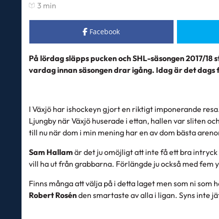
3 min
Facebook
På lördag släpps pucken och SHL-säsongen 2017/18 st
vardag innan säsongen drar igång. Idag är det dags 
I Växjö har ishockeyn gjort en riktigt imponerande res
Ljungby när Växjö huserade i ettan, hallen var sliten oc
till nu när dom i min mening har en av dom bästa arenor
Sam Hallam
är det ju omöjligt att inte få ett bra intr
vill ha ut från grabbarna. Förlängde ju också med fem yt
Finns många att välja på i detta laget men som ni som ha
Robert Rosén
den smartaste av alla i ligan. Syns inte j