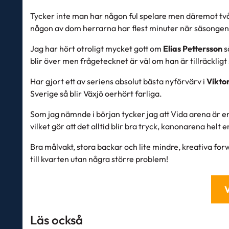
Tycker inte man har någon ful spelare men däremot två ri
någon av dom herrarna har flest minuter när säsonge
Jag har hört otroligt mycket gott om
Elias Pettersson
s
blir över men frågetecknet är väl om han är tillräckligt
Har gjort ett av seriens absolut bästa nyförvärv i
Vikto
Sverige så blir Växjö oerhört farliga.
Som jag nämnde i början tycker jag att Vida arena är en
vilket gör att det alltid blir bra tryck, kanonarena helt e
Bra målvakt, stora backar och lite mindre, kreativa for
till kvarten utan några större problem!
Läs också