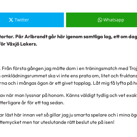
Twitter
Whatsapp
artar. Pär Arlbrandt går här igenom samtliga lag, ett om da
för Växjö Lakers.
a. Från första gången jag mötte dom i en träningsmatch med Tro
h omklädningsrummet ska vi inte ens prata om, litet och fruktansv
na och i mångas ögon är ett givet topplag. Låt mig få lyfta på h
yck av när man lyssnar på honom. Känns väldigt tydlig och vet exa
terligare år för ett tag sedan.
r läst här innan vet så gillar jag ju smarta spelare och i mina ö
ättemycket men tar uteslutande rätt beslut ute på isen!