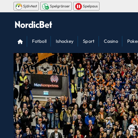
Självtest
Spelgränser
Spelpaus
Fotboll
Ishockey
Sport
Casino
Poke