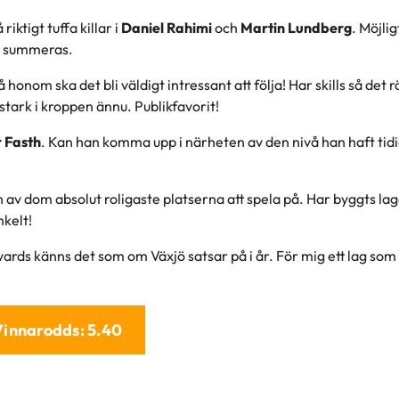
ktigt tuffa killar i
Daniel Rahimi
och
Martin Lundberg
. Möjlig
n summeras.
å honom ska det bli väldigt intressant att följa! Har skills så det 
 stark i kroppen ännu. Publikfavorit!
r Fasth
. Kan han komma upp i närheten av den nivå han haft tidi
 av dom absolut roligaste platserna att spela på. Har byggts la
nkelt!
wards känns det som om Växjö satsar på i år. För mig ett lag som 
Vinnarodds: 5.40