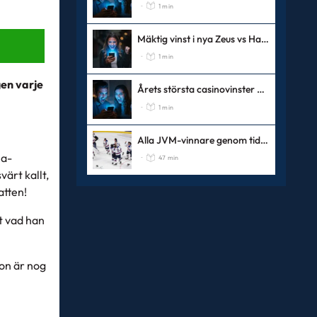
1 min
-
Mäktig vinst i nya Zeus vs Hades
1 min
-
gen varje
Årets största casinovinster 2025
1 min
-
Alla JVM-vinnare genom tiderna
ja-
47 min
-
ärt kallt,
atten!
kt vad han
gon är nog