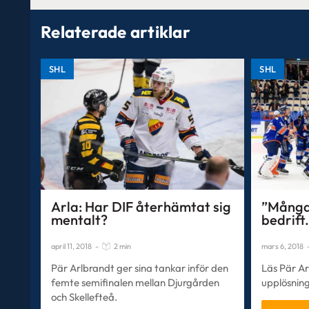
Relaterade artiklar
SHL
SHL
Arla: Har DIF återhämtat sig
”Många 
mentalt?
bedrift.
april 11, 2018
-
2 min
mars 6, 2018
Pär Arlbrandt ger sina tankar inför den
Läs Pär A
femte semifinalen mellan Djurgården
upplösning
och Skellefteå.