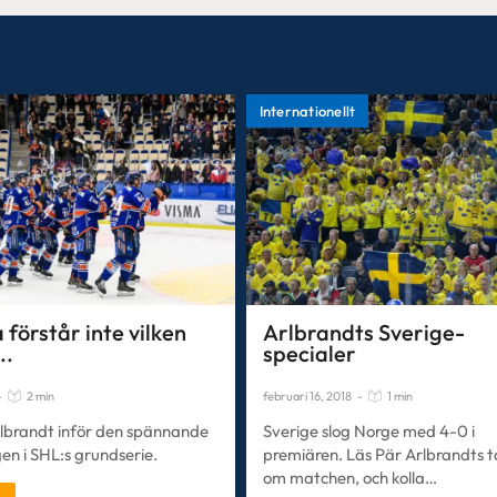
Internationellt
förstår inte vilken
Arlbrandts Sverige-
..
specialer
-
2 min
februari 16, 2018
-
1 min
rlbrandt inför den spännande
Sverige slog Norge med 4-0 i
en i SHL:s grundserie.
premiären. Läs Pär Arlbrandts 
om matchen, och kolla…