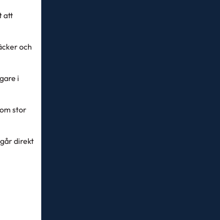
t att
räcker och
gare i
gom stor
går direkt