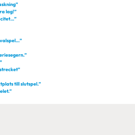
raskning”
ra lag!”
acitet…”
 kvalspel…”
eriesegern.”
”
strecket”
lats till slutspel.”
elet.”