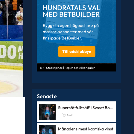
HUNDRATALS VAL
MED BETBUILDER
Bygg din egen högoddsare på
massor av sporter med vår
finslipade BetBuilder.
Till oddslobbyn
18+ | Stödlinjen.se | Regler och villkor gäller
Senaste
Supersöt fullträff i Sweet Bonanza Super Scatter
1 min
-
Månadens mest kaotiska vinst