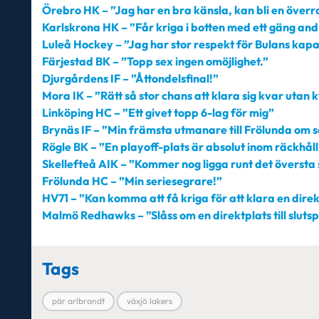
Örebro HK – ”Jag har en bra känsla, kan bli en över
Karlskrona HK – ”Får kriga i botten med ett gäng and
Luleå Hockey – ”Jag har stor respekt för Bulans kap
Färjestad BK – ”Topp sex ingen omöjlighet.”
Djurgårdens IF – ”Åttondelsfinal!”
Mora IK – ”Rätt så stor chans att klara sig kvar utan
Linköping HC – ”Ett givet topp 6-lag för mig”
Brynäs IF – ”Min främsta utmanare till Frölunda om s
Rögle BK – ”En playoff-plats är absolut inom räckhåll
Skellefteå AIK – ”Kommer nog ligga runt det översta 
Frölunda HC – ”Min seriesegrare!”
HV71 – ”Kan komma att få kriga för att klara en direktp
Malmö Redhawks – ”Slåss om en direktplats till slutsp
Tags
pär arlbrandt
växjö lakers