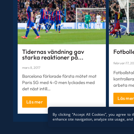
Tidernas vändning gav
Fotboll
starka reaktioner på...
februari 17, 2
mars 8, 2017
Fotbollsta
Barcelona förlorade första mötet mot
kontroller
Paris SG med 4-0 men lyckades med
arbeta me
det näst intill…
Läs me
Läs mer
By clicking “Accept All Cookies”, you agree to 
enhance site navigation, analyze site usage, and 