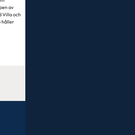
ppen av
 Villa och
 håller