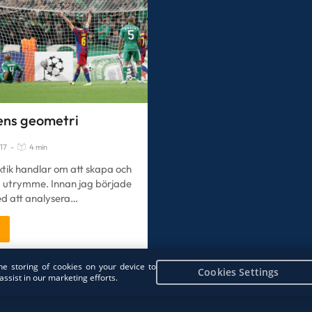
ens geometri
017
-
4 min
ktik handlar om att skapa och
a utrymme. Innan jag började
d att analysera…
r
the storing of cookies on your device to
Cookies Settings
assist in our marketing efforts.