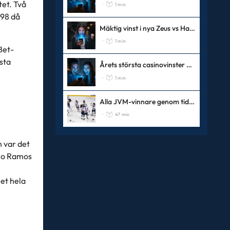
tet. Två
1 min
-
998 då
Mäktig vinst i nya Zeus vs Hades
1 min
-
Bet-
ästa
Årets största casinovinster 2025
1 min
-
Alla JVM-vinnare genom tiderna
47 min
-
n var det
gio Ramos
et hela