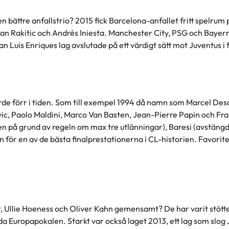
n bättre anfallstrio? 2015 fick Barcelona-anfallet fritt spelrum 
van Rakitic och Andrés Iniesta. Manchester City, PSG och Bayer
an Luis Enriques lag avslutade på ett värdigt sätt mot Juventus i 
rde förr i tiden. Som till exempel 1994 då namn som Marcel Desai
ic, Paolo Maldini, Marco Van Basten, Jean-Pierre Papin och Fr
en på grund av regeln om max tre utlänningar), Baresi (avstäng
 för en av de bästa finalprestationerna i CL-historien. Favorit
 Ullie Hoeness och Oliver Kahn gemensamt? De har varit stötte
da Europapokalen. Starkt var också laget 2013, ett lag som slog