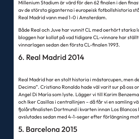
Millenium Stadium är värd för den 62 finalen i den fi
av de största giganterna i europeisk fotbollshistoria s
Real Madrid vann med 1-0 i Amsterdam.
Både Real och Juve har vunnit CL med oerhört starka la
bloggen har kollat på vad tidigare CL-vinnare har ställt
vinnarlagen sedan den första CL-finalen 1993.
6. Real Madrid 2014
Real Madrid har en stolt historia i mästarcupen, men det 
Decima”. Cristiano Ronaldo hade väl varit sur på oss om
Angel Di María som lyste. Lägger vi till Karim Benzem
och Iker Casillas i centrallinjen – då får vi en samling
fjolårsfinalisten Dortmund i kvarten innan Los Blanco
avslutades sedan med 4-1-seger efter förlängning mot s
5. Barcelona 2015