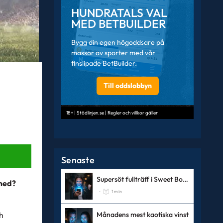
HUNDRATALS VAL
MED BETBUILDER
Bygg din egen högoddsare på
massor av sporter med vår
finslipade BetBuilder.
Till oddslobbyn
18+ | Stödlinjen.se | Regler och villkor gäller
Senaste
Supersöt fullträff i Sweet Bonanza Super Scatter
 med?
1 min
-
h
Månadens mest kaotiska vinst