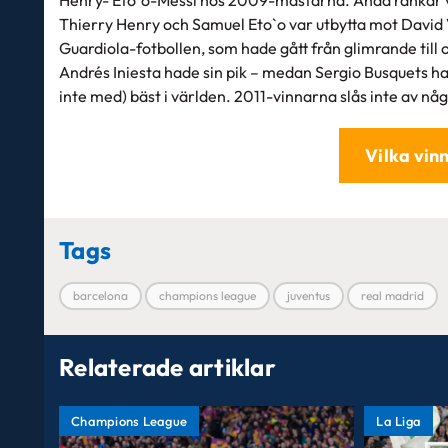
Thierry Henry och Samuel Eto`o var utbytta mot David
Guardiola-fotbollen, som hade gått från glimrande till 
Andrés Iniesta hade sin pik – medan Sergio Busquets had
inte med) bäst i världen. 2011-vinnarna slås inte av nå
Vilka vinn
Tags
barcelona
champions league
juventus
real madrid
Relaterade artiklar
Champions League
La Liga