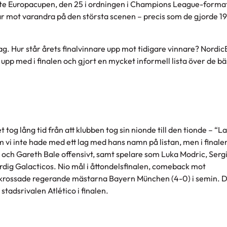
naste Europacupen, den 25 i ordningen i Champions League-forma
tår mot varandra på den största scenen – precis som de gjorde 1
g. Hur står årets finalvinnare upp mot tidigare vinnare? Nordic
 upp med i finalen och gjort en mycket informell lista över de b
tog lång tid från att klubben tog sin nionde till den tionde – “La
 vi inte hade med ett lag med hans namn på listan, men i finale
a och Gareth Bale offensivt, samt spelare som Luka Modric, Ser
 värdig Galacticos. Nio mål i åttondelsfinalen, comeback mot
s krossade regerande mästarna Bayern München (4-0) i semin. D
tadsrivalen Atlético i finalen.