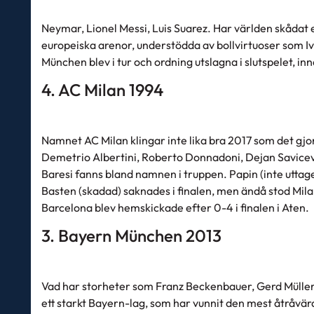
Neymar, Lionel Messi, Luis Suarez. Har världen skådat e
europeiska arenor, understödda av bollvirtuoser som I
München blev i tur och ordning utslagna i slutspelet, inn
4. AC Milan 1994
Namnet AC Milan klingar inte lika bra 2017 som det gjo
Demetrio Albertini, Roberto Donnadoni, Dejan Savicev
Baresi fanns bland namnen i truppen. Papin (inte uttag
Basten (skadad) saknades i finalen, men ändå stod Milan
Barcelona blev hemskickade efter 0-4 i finalen i Aten.
3. Bayern München 2013
Vad har storheter som Franz Beckenbauer, Gerd Müller,
ett starkt Bayern-lag, som har vunnit den mest åtråvär