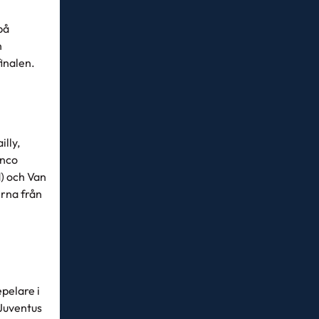
på
n
finalen.
lly,
anco
d) och Van
erna från
pelare i
 Juventus