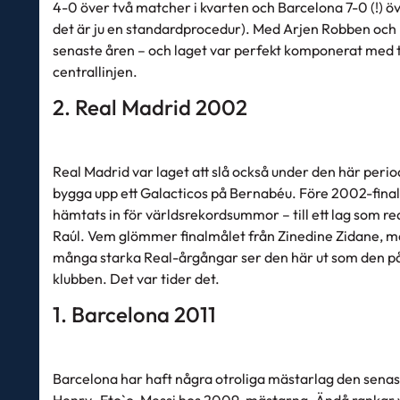
4-0 över två matcher i kvarten och Barcelona 7-0 (!) öv
det är ju en standardprocedur). Med Arjen Robben och Fra
senaste åren – och laget var perfekt komponerat med 
centrallinjen.
2. Real Madrid 2002
Real Madrid var laget att slå också under den här peri
bygga upp ett Galacticos på Bernabéu. Före 2002-final
hämtats in för världsrekordsummor – till ett lag som 
Raúl. Vem glömmer finalmålet från Zinedine Zidane, m
många starka Real-årgångar ser den här ut som den 
klubben. Det var tider det.
1. Barcelona 2011
Barcelona har haft några otroliga mästarlag den sena
Henry- Eto`o-Messi hos 2009-mästarna. Ändå rankar v