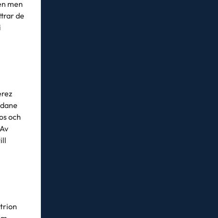
len men
ttrar de
i
erez
idane
os och
 Av
ll
trion
om