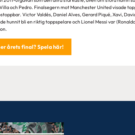
 Villa och Pedro. Finalsegern mot Manchester United visade to
ostoppbar. Victor Valdés, Daniel Alves, Gerard Piqué, Xavi, David
e hunnit bli en riktig toppspelare och Lionel Messi var (Ronaldo
gon.
er årets final? Spela här!