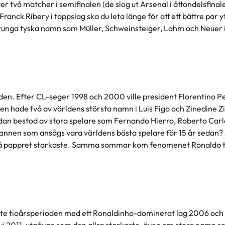
er två matcher i semifinalen (de slog ut Arsenal i åttondelsfina
nck Ribery i toppslag ska du leta länge för att ett bättre par y
tunga tyska namn som Müller, Schweinsteiger, Lahm och Neuer 
oden. Efter CL-seger 1998 och 2000 ville president Florentino P
en hade två av världens största namn i Luis Figo och Zinedine Z
redan bestod av stora spelare som Fernando Hierro, Roberto Carl
annen som ansågs vara världens bästa spelare för 15 år sedan?
på pappret starkaste. Samma sommar kom fenomenet Ronaldo ti
ste tioårsperioden med ett Ronaldinho-dominerat lag 2006 och 
i 2011-utgåvan som den allra starkaste, även om stora namn s