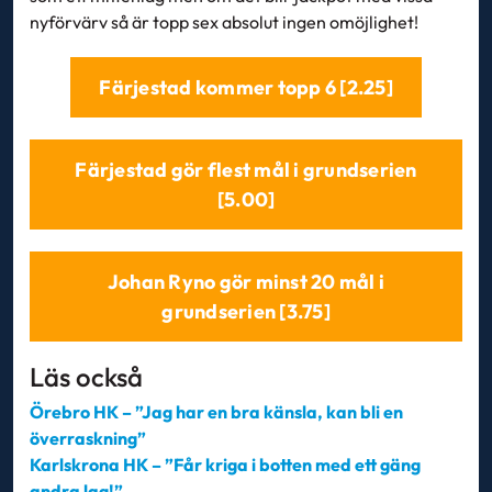
nyförvärv så är topp sex absolut ingen omöjlighet!
Färjestad kommer topp 6 [2.25]
Färjestad gör flest mål i grundserien
[5.00]
Johan Ryno gör minst 20 mål i
grundserien [3.75]
Läs också
Örebro HK – ”Jag har en bra känsla, kan bli en
överraskning”
Karlskrona HK – ”Får kriga i botten med ett gäng
andra lag!”