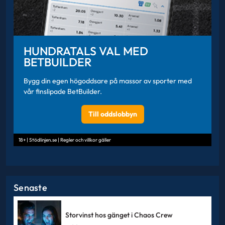
HUNDRATALS VAL MED
BETBUILDER
Bygg din egen högoddsare på massor av sporter med
vår finslipade BetBuilder.
Till oddslobbyn
18+ | Stödlinjen.se | Regler och villkor gäller
Senaste
Storvinst hos gänget i Chaos Crew