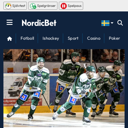
Självtest
Spelgränser
Spelpaus
Fotboll
Ishockey
Sport
Casino
Poker