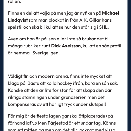
rollen.
Finns en del att välja på men jag är nyfiken på
Michael
Lindqvist
som man plockat in från AIK. Gillar hans
spelstil och ska bli kul att se hur den står sig i SHL.
Även om han är på isen eller inte så brukar det bli
många rubriker runt
Dick Axelsson
, kul att en sån profil
är hemma i Sverige igen.
Väldigt fin och modern arena, finns inte mycket att
klaga på! Bastu att kolla hockey ifrån, bara en sån sak.
Kanske att den är lite för stor för att skapa den där
riktiga stämningen under grundserien men det
kompenseras av ett härligt tryck under slutspel!
För mig är de flesta lagen ganska lättplacerade (på
förhand iaf 🙂 Men Färjestad är ett undantag. Känns
som ett mittenlag men om det blir jackpot med vissa