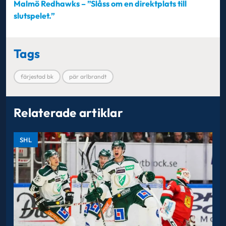
Malmö Redhawks – ”Slåss om en direktplats till
slutspelet.”
Tags
färjestad bk
pär arlbrandt
Relaterade artiklar
SHL