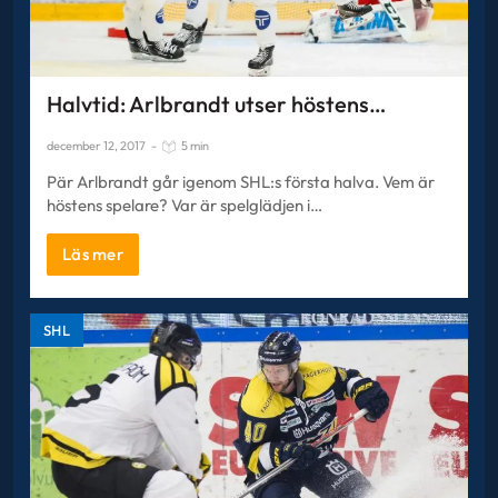
Halvtid: Arlbrandt utser höstens…
december 12, 2017
-
5 min
Pär Arlbrandt går igenom SHL:s första halva. Vem är
höstens spelare? Var är spelglädjen i…
Läs mer
SHL