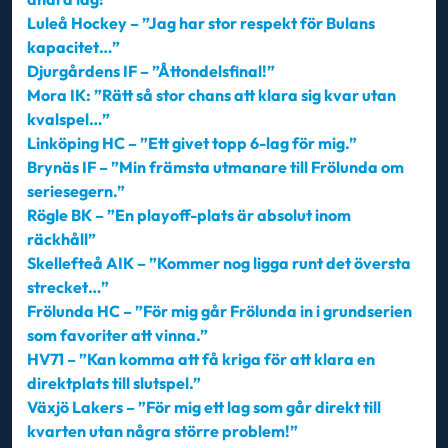
Luleå Hockey – ”Jag har stor respekt för Bulans
kapacitet…”
Djurgårdens IF – ”Åttondelsfinal!”
Mora IK: ”Rätt så stor chans att klara sig kvar utan
kvalspel…”
Linköping HC – ”Ett givet topp 6-lag för mig.”
Brynäs IF – ”Min främsta utmanare till Frölunda om
seriesegern.”
Rögle BK – ”En playoff-plats är absolut inom
räckhåll”
Skellefteå AIK – ”Kommer nog ligga runt det översta
strecket…”
Frölunda HC – ”För mig går Frölunda in i grundserien
som favoriter att vinna.”
HV71 – ”Kan komma att få kriga för att klara en
direktplats till slutspel.”
Växjö Lakers – ”För mig ett lag som går direkt till
kvarten utan några större problem!”