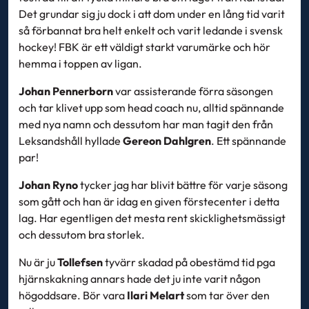
Det grundar sig ju dock i att dom under en lång tid varit
så förbannat bra helt enkelt och varit ledande i svensk
hockey! FBK är ett väldigt starkt varumärke och hör
hemma i toppen av ligan.
Johan Pennerborn
var assisterande förra säsongen
och tar klivet upp som head coach nu, alltid spännande
med nya namn och dessutom har man tagit den från
Leksandshåll hyllade
Gereon Dahlgren
. Ett spännande
par!
Johan Ryno
tycker jag har blivit bättre för varje säsong
som gått och han är idag en given förstecenter i detta
lag. Har egentligen det mesta rent skicklighetsmässigt
och dessutom bra storlek.
Nu är ju
Tollefsen
tyvärr skadad på obestämd tid pga
hjärnskakning annars hade det ju inte varit någon
högoddsare. Bör vara
Ilari Melart
som tar över den