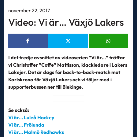
november 22, 2017
Video: Vi är… Växjö Lakers
I det tredje avsnittet av videoserien ”Vi är…” träffar
vi Christoffer ”Coffe” Mattisson, klackledare i Lakers
Lakejer. Det är dags för back-to-back-match mot
Karlskrona för Växjö Lakers och vi följer med i
supporterbussen ner till Blekinge.
Se också:
Vi är… Luleå Hockey
Vi är… Frölunda
Vi är… Malmö Redhawks