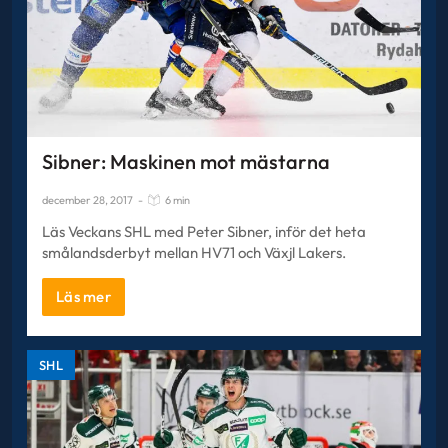
Sibner: Maskinen mot mästarna
december 28, 2017
-
6 min
Läs Veckans SHL med Peter Sibner, inför det heta
smålandsderbyt mellan HV71 och Växjl Lakers.
Läs mer
SHL