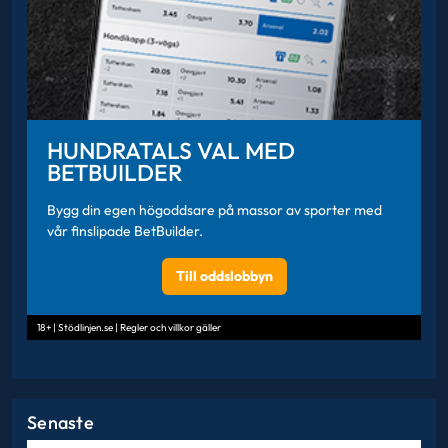
HUNDRATALS VAL MED
BETBUILDER
Bygg din egen högoddsare på massor av sporter med
vår finslipade BetBuilder.
Till oddslobbyn
18+ | Stödlinjen.se | Regler och villkor gäller
Senaste