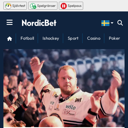
Självtest
Spelgränser
Spelpaus
Fotboll
Ishockey
Sport
Casino
Poker