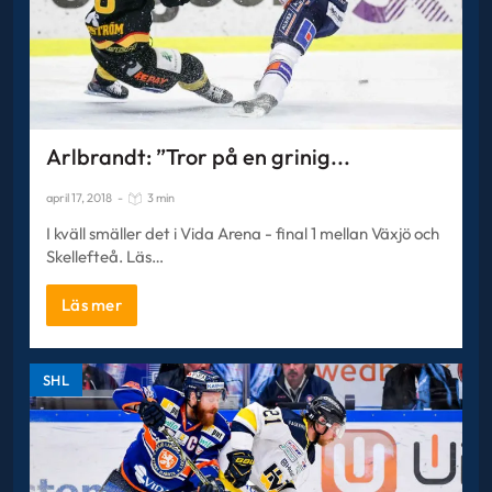
Arlbrandt: ”Tror på en grinig...
april 17, 2018
-
3 min
I kväll smäller det i Vida Arena - final 1 mellan Växjö och
Skellefteå. Läs…
Läs mer
SHL