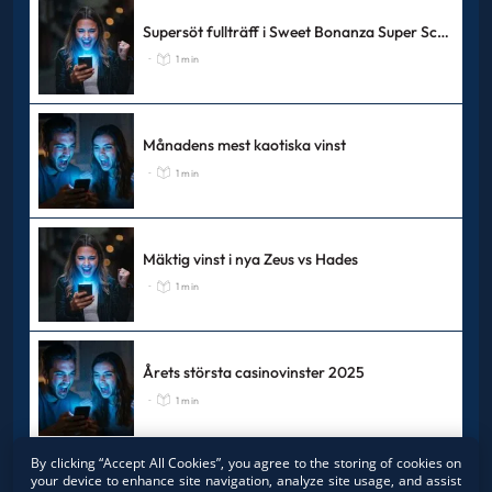
Supersöt fullträff i Sweet Bonanza Super Scatter
1 min
-
Månadens mest kaotiska vinst
1 min
-
Mäktig vinst i nya Zeus vs Hades
1 min
-
Årets största casinovinster 2025
1 min
-
By clicking “Accept All Cookies”, you agree to the storing of cookies on
your device to enhance site navigation, analyze site usage, and assist
Alla JVM-vinnare genom tiderna