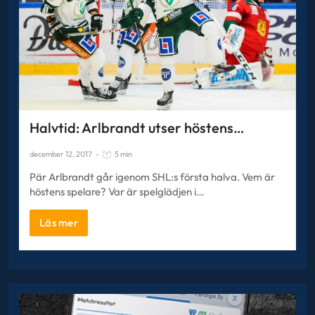
Halvtid: Arlbrandt utser höstens…
december 12, 2017
-
5 min
Pär Arlbrandt går igenom SHL:s första halva. Vem är
höstens spelare? Var är spelglädjen i…
Läs mer