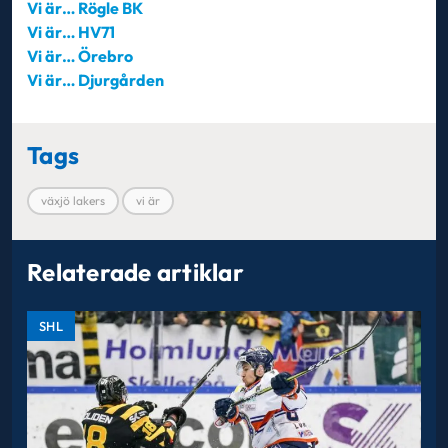
Vi är… Rögle BK
Vi är… HV71
Vi är… Örebro
Vi är… Djurgården
Tags
växjö lakers
vi är
Relaterade artiklar
SHL