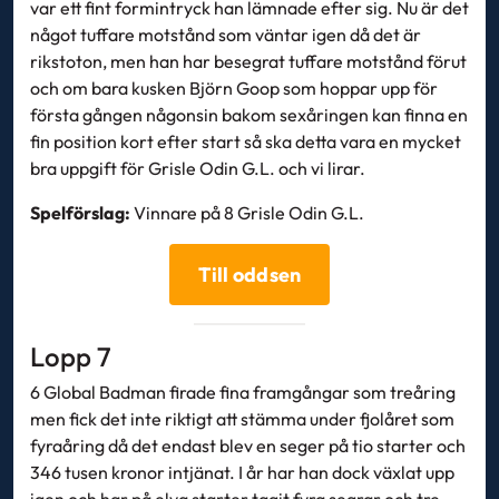
var ett fint formintryck han lämnade efter sig. Nu är det
något tuffare motstånd som väntar igen då det är
rikstoton, men han har besegrat tuffare motstånd förut
och om bara kusken Björn Goop som hoppar upp för
första gången någonsin bakom sexåringen kan finna en
fin position kort efter start så ska detta vara en mycket
bra uppgift för Grisle Odin G.L. och vi lirar.
Spelförslag:
Vinnare på 8 Grisle Odin G.L.
Till oddsen
Lopp 7
6 Global Badman firade fina framgångar som treåring
men fick det inte riktigt att stämma under fjolåret som
fyraåring då det endast blev en seger på tio starter och
346 tusen kronor intjänat. I år har han dock växlat upp