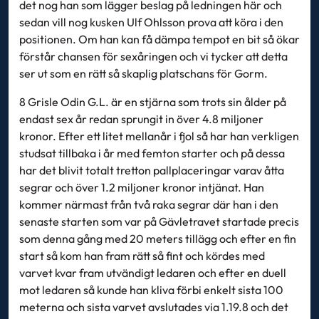
det nog han som lägger beslag på ledningen här och
sedan vill nog kusken Ulf Ohlsson prova att köra i den
positionen. Om han kan få dämpa tempot en bit så ökar
förstår chansen för sexåringen och vi tycker att detta
ser ut som en rätt så skaplig platschans för Gorm.
8 Grisle Odin G.L. är en stjärna som trots sin ålder på
endast sex år redan sprungit in över 4.8 miljoner
kronor. Efter ett litet mellanår i fjol så har han verkligen
studsat tillbaka i år med femton starter och på dessa
har det blivit totalt tretton pallplaceringar varav åtta
segrar och över 1.2 miljoner kronor intjänat. Han
kommer närmast från två raka segrar där han i den
senaste starten som var på Gävletravet startade precis
som denna gång med 20 meters tillägg och efter en fin
start så kom han fram rätt så fint och kördes med
varvet kvar fram utvändigt ledaren och efter en duell
mot ledaren så kunde han kliva förbi enkelt sista 100
meterna och sista varvet avslutades via 1.19.8 och det