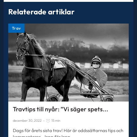
Relaterade artiklar
Trav
Travtips till nyår: ”Vi säger spets...
december 30, 2022
-
15 min
Dags för årets sista trav! Här är oddssättarnas tips och
kommentarer - lopp för lopp.