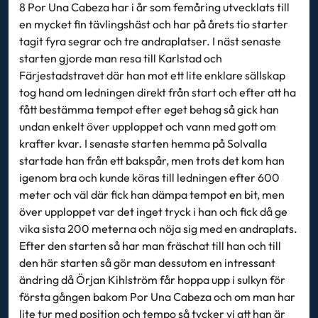
8 Por Una Cabeza har i år som femåring utvecklats till
en mycket fin tävlingshäst och har på årets tio starter
tagit fyra segrar och tre andraplatser. I näst senaste
starten gjorde man resa till Karlstad och
Färjestadstravet där han mot ett lite enklare sällskap
tog hand om ledningen direkt från start och efter att ha
fått bestämma tempot efter eget behag så gick han
undan enkelt över upploppet och vann med gott om
krafter kvar. I senaste starten hemma på Solvalla
startade han från ett bakspår, men trots det kom han
igenom bra och kunde köras till ledningen efter 600
meter och väl där fick han dämpa tempot en bit, men
över upploppet var det inget tryck i han och fick då ge
vika sista 200 meterna och nöja sig med en andraplats.
Efter den starten så har man fräschat till han och till
den här starten så gör man dessutom en intressant
ändring då Örjan Kihlström får hoppa upp i sulkyn för
första gången bakom Por Una Cabeza och om man har
lite tur med position och tempo så tycker vi att han är