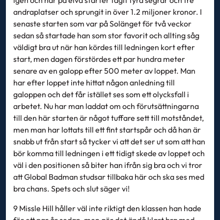
igen och har på elva starter tagit fyra segrar och tre
andraplatser och sprungit in över 1.2 miljoner kronor. I
senaste starten som var på Solänget för två veckor
sedan så startade han som stor favorit och allting såg
väldigt bra ut när han kördes till ledningen kort efter
start, men dagen förstördes ett par hundra meter
senare av en galopp efter 500 meter av loppet. Man
har efter loppet inte hittat någon anledning till
galoppen och det får istället ses som ett olycksfall i
arbetet. Nu har man laddat om och förutsättningarna
till den här starten är något tuffare sett till motståndet,
men man har lottats till ett fint startspår och då han är
snabb ut från start så tycker vi att det ser ut som att han
bör komma till ledningen i ett tidigt skede av loppet och
väl i den positionen så biter han ifrån sig bra och vi tror
att Global Badman studsar tillbaka här och ska ses med
bra chans. Spets och slut säger vi!
9 Missle Hill håller väl inte riktigt den klassen han hade