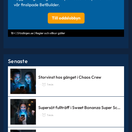
vår finslipade BetBuilder.
Till oddslobbyn
18+ | Stödlinjen.se | Regler och villkor gäller
Senaste
Storvinst hos gänget i Chaos Crew
1 min
-
Supersöt fullträff i Sweet Bonanza Super Scatter
1 min
-