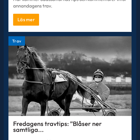
annandagens trav.
Läs mer
Trav
Fredagens travtips: ”Blåser ner
samtliga...