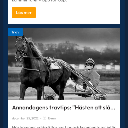
Läs mer
Trav
Annandagens travtips: ”Hästen att slå...
december 25, 2022
-
16 min
Här kommer oddssättarnas tips och kommentarer inför