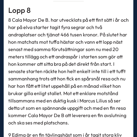
Lopp 8
8 Cala Mayor De B. har utvecklats på ett fint sätt i år och
har på elva starter tagit fyra segrar och två
andraplatser och tjänat 466 tusen kronor. På slutet har
hon matchats mot tuffa hästar och vann ett lopp näst
senast med samma förutsättningar som nu med 20
meters tillägg och ett andraspår i starten som gör att
hon kommer att sitta bra på det direkt från start. I
senaste starten räckte hon helt enkelt inte till i ett tufft
sammanhang trots att hon fick en spårsnål resa och nu
har hon fått ett litet uppehåll på en månad vilket hon
brukar gilla enligt stallet. Mot ett enklare motstånd
tillsammans med en duktig kusk i Marcus Lilius så ser
detta ut som en spännande uppgift och med en fin resa
kommer Cala Mayor De B att leverera en fin avslutning
och ska ses med platschans.
9 Edima är en fin tävlingshäst som i år tagit stora kliv