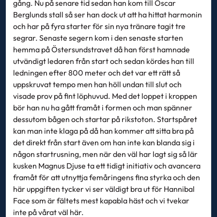
gång. Nu på senare tid sedan han kom till Oscar
Berglunds stall så ser han dock ut att ha hittat harmonin
och har på fyra starter för sin nya tränare tagit tre
segrar. Senaste segern kom i den senaste starten
hemma på Östersundstravet då han först hamnade
utvändigt ledaren från start och sedan kördes han till
ledningen efter 800 meter och det var ett rätt så
uppskruvat tempo men han höll undan till slut och
visade prov på fint löphuvud. Med det loppet i kroppen
bör han nu ha gått framåt i formen och man spänner
dessutom bågen och startar på rikstoton. Startspåret
kan man inte klaga på då han kommer att sitta bra på
det direkt från start även om han inte kan blanda sig i
någon startrusning, men när den väl har lagt sig så lär
kusken Magnus Djuse ta ett tidigt initiativ och avancera
framåt för att utnyttja femåringens fina styrka och den
här uppgiften tycker vi ser väldigt bra ut för Hannibal
Face som är fältets mest kapabla häst och vi tvekar
inte på vårat väl här.