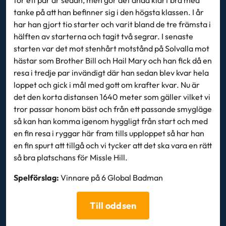
för ett par år sedan, men gör det ändå klart bra med
tanke på att han befinner sig i den högsta klassen. I år
har han gjort tio starter och varit bland de tre främsta i
hälften av starterna och tagit två segrar. I senaste
starten var det mot stenhårt motstånd på Solvalla mot
hästar som Brother Bill och Hail Mary och han fick då en
resa i tredje par invändigt där han sedan blev kvar hela
loppet och gick i mål med gott om krafter kvar. Nu är
det den korta distansen 1640 meter som gäller vilket vi
tror passar honom bäst och från ett passande smygläge
så kan han komma igenom hyggligt från start och med
en fin resa i ryggar här fram tills upploppet så har han
en fin spurt att tillgå och vi tycker att det ska vara en rätt
så bra platschans för Missle Hill.
Spelförslag:
Vinnare på 6 Global Badman
Till oddsen