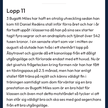
Lopp 11
3 Bugatti Miles har haft en otrolig utveckling sedan han
kom till Daniel Redéns stall inför förra året och har i år
fortsatt uppåt i klasserna då han på sina sex starter
tagit fyra segrar och en andraplats och tjänat över 542
tusen kronor. I sin senaste start som var i mitten av
augusti så slutade han tvåa i ett stenhårt lopp på
Åbytravet och gjorde då ett kanonlopp från ett dåligt
utgångsläge och förlorade endast med ett huvud. Nu är
det givetvis frågetecken kring formen när han har fått
en tävlingspaus på 2.5 månad, men han har enligt
stallet fått träna på rejält och känns väldigt fin i
träningen samtidigt som dom förväntar sig en bra
prestation av Bugatti Miles som är en bra häst för
klassen och även mot detta motståndet så tycker vi att
han står sig väldigt bra och ska ses med god segerchans
från ett bra utgångsläge.