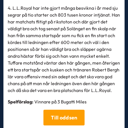
4. L.L.Royal har inte gjort många besvikna i år med sju
segrar på tio starter och 803 tusen kronor intjänat. Han
har matchats flitigt på rikstoton och där gjort det
väldigt bra och tog senast på Solänget en fin skalp när
han från samma startspår som nu fick en fin start och
kördes till ledningen efter 600 meter och väl i den
positionen så är han väldigt bra och släpper ogärna
andra hästar förbi sig och han vann mycket enkelt.
Tuffare motstånd väntar den här gången, men återigen
ett bra startspår och kusken och tränaren Robert Bergh
lär vara offensiv med sin adept och det ska vara god
chans på att man når ledningen även den här gången
och då ska det vara en bra platschans för L.L.Royal.
Spelförslag:
Vinnare på 3 Bugatti Miles
Till oddsen