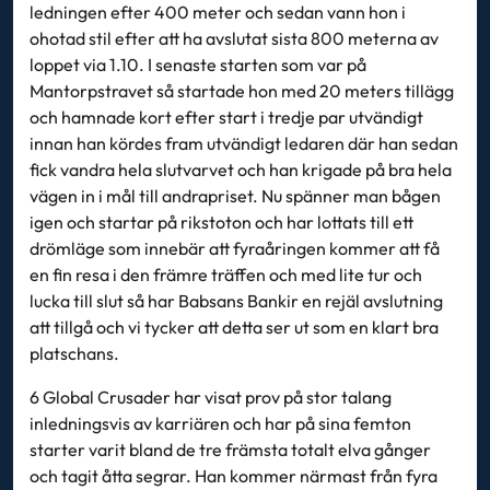
ledningen efter 400 meter och sedan vann hon i
ohotad stil efter att ha avslutat sista 800 meterna av
loppet via 1.10. I senaste starten som var på
Mantorpstravet så startade hon med 20 meters tillägg
och hamnade kort efter start i tredje par utvändigt
innan han kördes fram utvändigt ledaren där han sedan
fick vandra hela slutvarvet och han krigade på bra hela
vägen in i mål till andrapriset. Nu spänner man bågen
igen och startar på rikstoton och har lottats till ett
drömläge som innebär att fyraåringen kommer att få
en fin resa i den främre träffen och med lite tur och
lucka till slut så har Babsans Bankir en rejäl avslutning
att tillgå och vi tycker att detta ser ut som en klart bra
platschans.
6 Global Crusader har visat prov på stor talang
inledningsvis av karriären och har på sina femton
starter varit bland de tre främsta totalt elva gånger
och tagit åtta segrar. Han kommer närmast från fyra