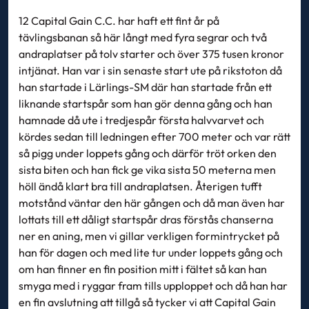
12 Capital Gain C.C. har haft ett fint år på
tävlingsbanan så här långt med fyra segrar och två
andraplatser på tolv starter och över 375 tusen kronor
intjänat. Han var i sin senaste start ute på rikstoton då
han startade i Lärlings-SM där han startade från ett
liknande startspår som han gör denna gång och han
hamnade då ute i tredjespår första halvvarvet och
kördes sedan till ledningen efter 700 meter och var rätt
så pigg under loppets gång och därför tröt orken den
sista biten och han fick ge vika sista 50 meterna men
höll ändå klart bra till andraplatsen. Återigen tufft
motstånd väntar den här gången och då man även har
lottats till ett dåligt startspår dras förstås chanserna
ner en aning, men vi gillar verkligen formintrycket på
han för dagen och med lite tur under loppets gång och
om han finner en fin position mitt i fältet så kan han
smyga med i ryggar fram tills upploppet och då han har
en fin avslutning att tillgå så tycker vi att Capital Gain