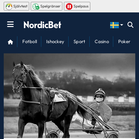
Självtest
Spelgränser
Spelpaus
Fotboll
Ishockey
Sport
Casino
Poker