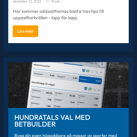
december 22, 2022
-
15 min
Här kommer oddssättarnas bästa travtips till
uppesittarkvällen - lopp för lopp.
Läs mer
HUNDRATALS VAL MED
BETBUILDER
Bygg din egen högoddsare på massor av sporter med