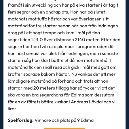
framåt i sin utveckling och har på elva starter i år tagit
fem segrar och en andraplats. Hon har på slutet
matchats mot tuffa hästar och var överlägsen sitt
motstånd för tre starter sedan när hon från ledningen
drog på i ett högt tempo och kom i mål på fina
segertiden 1.13.0 över distansen 2140 meter. Efter den
segern har hon två raka plumpar i programraden där
hon näst senast var blek från ledningen, men i senaste
starten såg hon klart bättre ut då hon mot stenhårt
motstånd fick en snäll resa och gick i mål med gott om
krafter sparade bakom hästar. Nu vankas det ett mer
lämpligare motstånd på förhand och trots att hon
startar med 20 meters tillägg här så tycker vi att det
ska vara en bra segerchans för Edima som dessutom
får en av fältets bättre kuskar i Andreas Lövdal och vi
lirar.
Spelförslag:
Vinnare och plats på 9 Edima